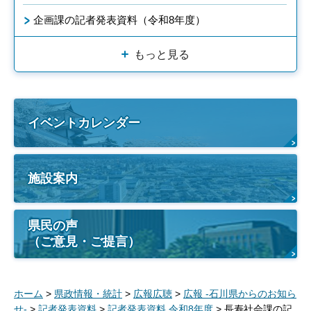
企画課の記者発表資料（令和8年度）
もっと見る
イベントカレンダー
施設案内
県民の声
（ご意見・ご提言）
ホーム
>
県政情報・統計
>
広報広聴
>
広報 -石川県からのお知ら
せ-
>
記者発表資料
>
記者発表資料 令和8年度
> 長寿社会課の記