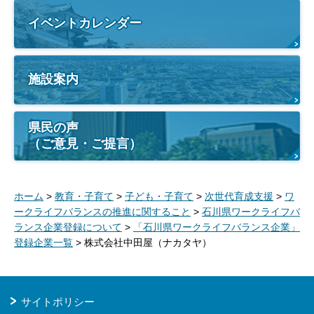
イベントカレンダー
施設案内
県民の声
（ご意見・ご提言）
ホーム
>
教育・子育て
>
子ども・子育て
>
次世代育成支援
>
ワ
ークライフバランスの推進に関すること
>
石川県ワークライフバ
ランス企業登録について
>
「石川県ワークライフバランス企業」
登録企業一覧
> 株式会社中田屋（ナカタヤ）
サイトポリシー