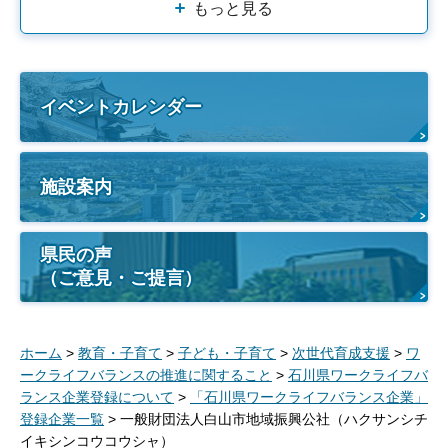
もっと見る
イベントカレンダー
施設案内
県民の声
（ご意見・ご提言）
ホーム
>
教育・子育て
>
子ども・子育て
>
次世代育成支援
>
ワ
ークライフバランスの推進に関すること
>
石川県ワークライフバ
ランス企業登録について
>
「石川県ワークライフバランス企業」
登録企業一覧
> 一般財団法人白山市地域振興公社（ハクサンシチ
イキシンコウコウシャ）