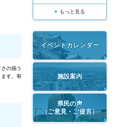
もっと見る
イベントカレンダー
すさの揃う
施設案内
ります。有
県民の声
（ご意見・ご提言）