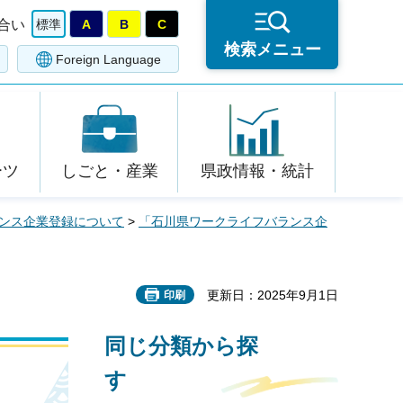
合い
標準
A
B
C
検索メニュー
Foreign Language
ーツ
しごと・産業
県政情報・統計
ンス企業登録について
>
「石川県ワークライフバランス企
更新日：2025年9月1日
印刷
同じ分類から探
す
）