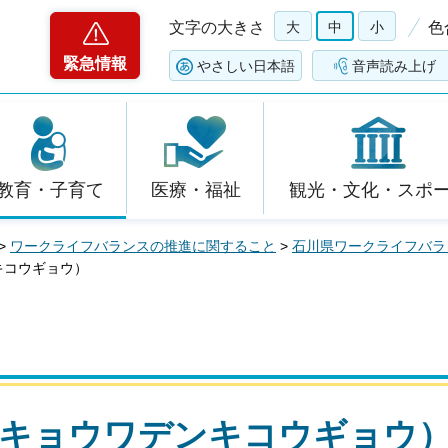
文字の大きさ
大
中
小
色
緊急情報
やさしい日本語
音声読み上げ
教育・子育て
医療・福祉
観光・文化・スポ
>
ワークライフバランスの推進に関すること
>
石川県ワークライフバラ
キコウギョウ）
（キョウワデンキコウギョウ