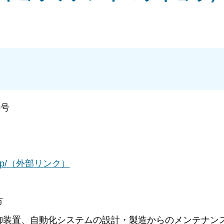
6号
.co.jp/（外部リンク）
市
御装置、自動化システムの設計・製造からのメンテナン