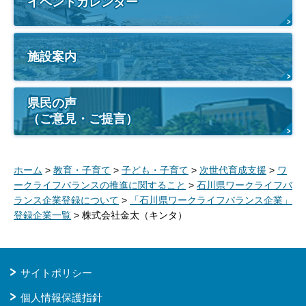
イベントカレンダー
施設案内
県民の声
（ご意見・ご提言）
ホーム
>
教育・子育て
>
子ども・子育て
>
次世代育成支援
>
ワ
ークライフバランスの推進に関すること
>
石川県ワークライフバ
ランス企業登録について
>
「石川県ワークライフバランス企業」
登録企業一覧
> 株式会社金太（キンタ）
サイトポリシー
個人情報保護指針