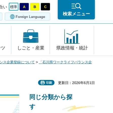
合い
標準
A
B
C
検索メニュー
Foreign Language
ーツ
しごと・産業
県政情報・統計
ンス企業登録について
>
「石川県ワークライフバランス企
更新日：2026年6月1日
印刷
同じ分類から探
す