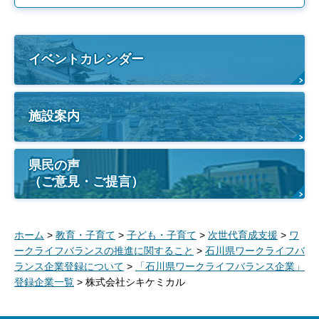
イベントカレンダー
施設案内
県民の声
（ご意見・ご提言）
ホーム
>
教育・子育て
>
子ども・子育て
>
次世代育成支援
>
ワ
ークライフバランスの推進に関すること
>
石川県ワークライフバ
ランス企業登録について
>
「石川県ワークライフバランス企業」
登録企業一覧
> 株式会社シキケミカル