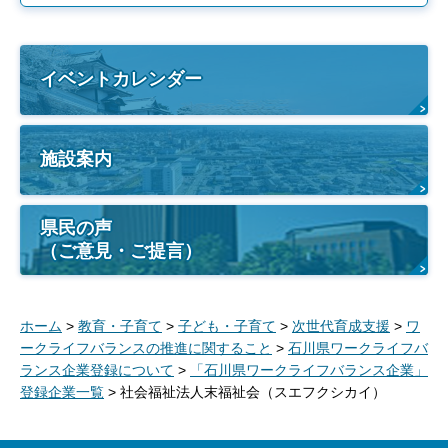
イベントカレンダー
施設案内
県民の声
（ご意見・ご提言）
ホーム
>
教育・子育て
>
子ども・子育て
>
次世代育成支援
>
ワ
ークライフバランスの推進に関すること
>
石川県ワークライフバ
ランス企業登録について
>
「石川県ワークライフバランス企業」
登録企業一覧
> 社会福祉法人末福祉会（スエフクシカイ）