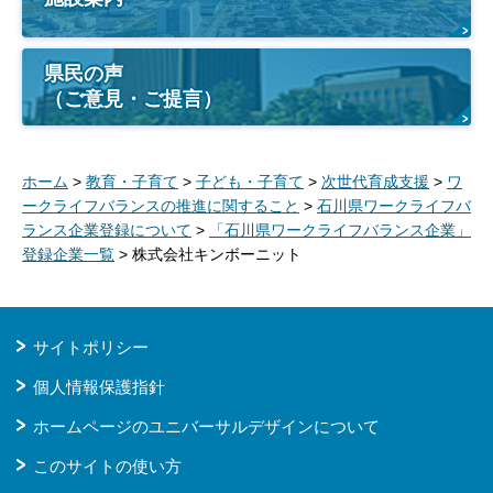
県民の声
（ご意見・ご提言）
ホーム
>
教育・子育て
>
子ども・子育て
>
次世代育成支援
>
ワ
ークライフバランスの推進に関すること
>
石川県ワークライフバ
ランス企業登録について
>
「石川県ワークライフバランス企業」
登録企業一覧
> 株式会社キンボーニット
サイトポリシー
個人情報保護指針
ホームページのユニバーサルデザインについて
このサイトの使い方