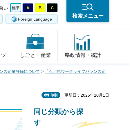
合い
標準
A
B
C
検索メニュー
Foreign Language
ーツ
しごと・産業
県政情報・統計
ンス企業登録について
>
「石川県ワークライフバランス企
更新日：2025年10月1日
印刷
同じ分類から探
す