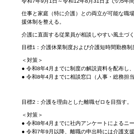
令和7年9月1日～令和12年8月31日までの5年
仕事と家庭（特に介護）との両立が可能な職
援体制を整える。
介護に直面する従業員が相談しやすい風土づ
目標1：介護休業制度および介護短時間勤務制
＜対策＞
● 令和8年4月までに制度の解説資料を配布し
● 令和8年4月までに相談窓口（人事・総務
目標2：介護を理由とした離職ゼロを目指す。
＜対策＞
● 令和8年4月までに社内アンケートによるニ
● 令和7年9月以降、離職の申出時には介護支