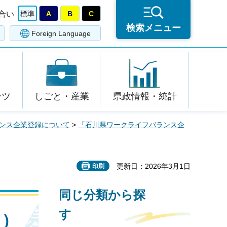
合い
標準
A
B
C
検索メニュー
Foreign Language
ーツ
しごと・産業
県政情報・統計
ンス企業登録について
>
「石川県ワークライフバランス企
更新日：2026年3月1日
印刷
同じ分類から探
す
イ）