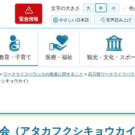
文字の大きさ
大
中
小
色
緊急情報
やさしい日本語
音声読み上げ
教育・子育て
医療・福祉
観光・文化・スポ
>
ワークライフバランスの推進に関すること
>
石川県ワークライフバラ
クシキョウカイ）
協会（アタカフクシキョウカ