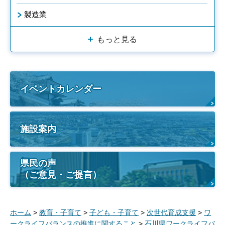
製造業
もっと見る
イベントカレンダー
施設案内
県民の声
（ご意見・ご提言）
ホーム
>
教育・子育て
>
子ども・子育て
>
次世代育成支援
>
ワ
ークライフバランスの推進に関すること
>
石川県ワークライフバ