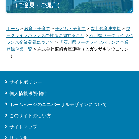
（ご意見・ご提言）
ホーム
>
教育・子育て
>
子ども・子育て
>
次世代育成支援
>
ワ
ークライフバランスの推進に関すること
>
石川県ワークライフバ
ランス企業登録について
>
「石川県ワークライフバランス企業」
登録企業一覧
> 株式会社東崎倉庫運輸（ヒガシザキソウコウン
ユ）
サイトポリシー
個人情報保護指針
ホームページのユニバーサルデザインについて
このサイトの使い方
サイトマップ
リンク集