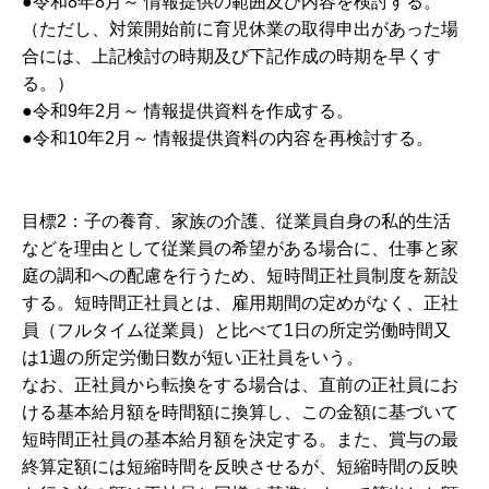
●令和8年8月～ 情報提供の範囲及び内容を検討する。
（ただし、対策開始前に育児休業の取得申出があった場
合には、上記検討の時期及び下記作成の時期を早くす
る。）
●令和9年2月～ 情報提供資料を作成する。
●令和10年2月～ 情報提供資料の内容を再検討する。
目標2：子の養育、家族の介護、従業員自身の私的生活
などを理由として従業員の希望がある場合に、仕事と家
庭の調和への配慮を行うため、短時間正社員制度を新設
する。短時間正社員とは、雇用期間の定めがなく、正社
員（フルタイム従業員）と比べて1日の所定労働時間又
は1週の所定労働日数が短い正社員をいう。
なお、正社員から転換をする場合は、直前の正社員にお
ける基本給月額を時間額に換算し、この金額に基づいて
短時間正社員の基本給月額を決定する。また、賞与の最
終算定額には短縮時間を反映させるが、短縮時間の反映