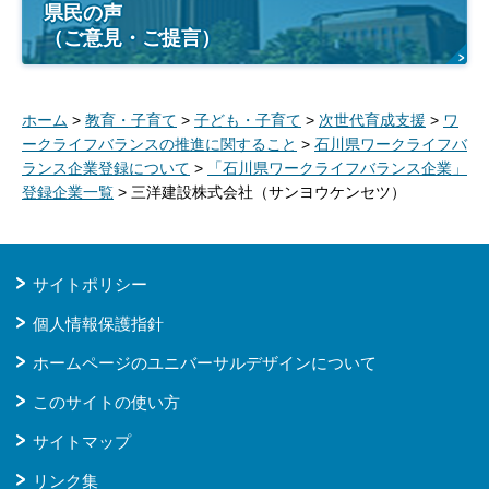
県民の声
（ご意見・ご提言）
ホーム
>
教育・子育て
>
子ども・子育て
>
次世代育成支援
>
ワ
ークライフバランスの推進に関すること
>
石川県ワークライフバ
ランス企業登録について
>
「石川県ワークライフバランス企業」
登録企業一覧
> 三洋建設株式会社（サンヨウケンセツ）
サイトポリシー
個人情報保護指針
ホームページのユニバーサルデザインについて
このサイトの使い方
サイトマップ
リンク集