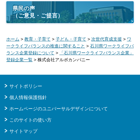
県民の声
（ご意見・ご提言）
ホーム
>
教育・子育て
>
子ども・子育て
>
次世代育成支援
>
ワ
ークライフバランスの推進に関すること
>
石川県ワークライフバ
ランス企業登録について
>
「石川県ワークライフバランス企業」
登録企業一覧
> 株式会社アルボカンパニー
サイトポリシー
個人情報保護指針
ホームページのユニバーサルデザインについて
このサイトの使い方
サイトマップ