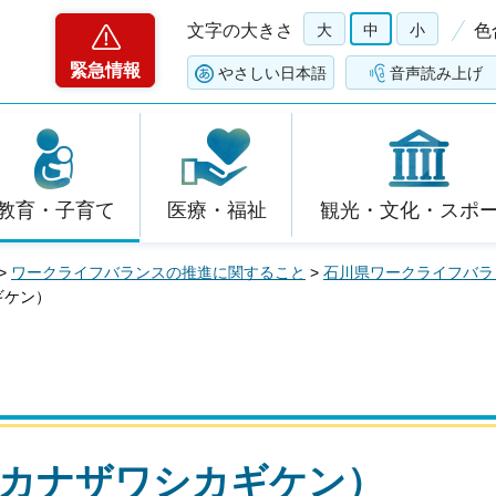
文字の大きさ
大
中
小
色
緊急情報
やさしい日本語
音声読み上げ
教育・子育て
医療・福祉
観光・文化・スポ
>
ワークライフバランスの推進に関すること
>
石川県ワークライフバラ
ギケン）
（カナザワシカギケン）