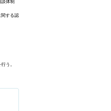
相談体制
に関する認
を行う。