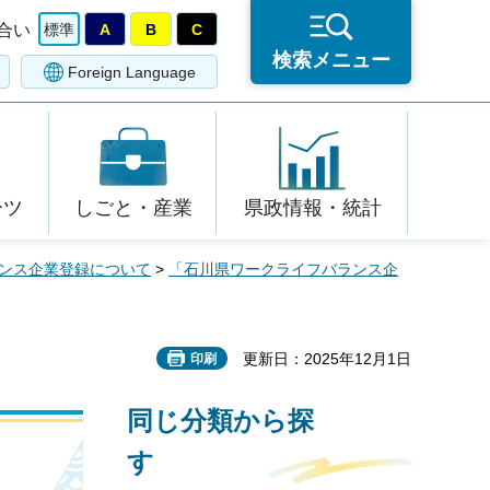
合い
標準
A
B
C
検索メニュー
Foreign Language
ーツ
しごと・産業
県政情報・統計
ンス企業登録について
>
「石川県ワークライフバランス企
更新日：2025年12月1日
印刷
同じ分類から探
す