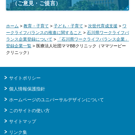
（ご意見・ご提言）
ホーム
>
教育・子育て
>
子ども・子育て
>
次世代育成支援
>
ワ
ークライフバランスの推進に関すること
>
石川県ワークライフバ
ランス企業登録について
>
「石川県ワークライフバランス企業」
登録企業一覧
> 医療法人社団ママBBクリニック（ママツービー
クリニック）
サイトポリシー
個人情報保護指針
ホームページのユニバーサルデザインについて
このサイトの使い方
サイトマップ
リンク集