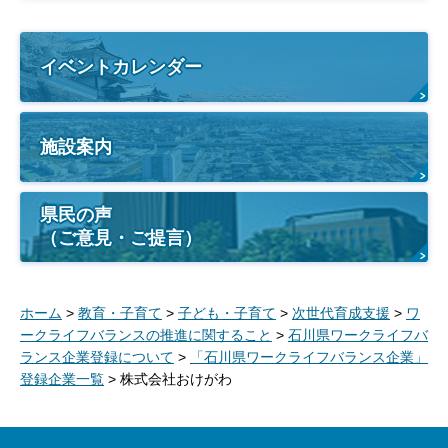
イベントカレンダー
施設案内
県民の声
（ご意見・ご提言）
ホーム
>
教育・子育て
>
子ども・子育て
>
次世代育成支援
>
ワ
ークライフバランスの推進に関すること
>
石川県ワークライフバ
ランス企業登録について
>
「石川県ワークライフバランス企業」
登録企業一覧
> 株式会社おけがわ