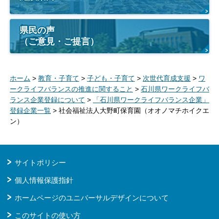
県民の声
（ご意見・ご提言）
ホーム
>
教育・子育て
>
子ども・子育て
>
次世代育成支援
>
ワ
ークライフバランスの推進に関すること
>
石川県ワークライフバ
ランス企業登録について
>
「石川県ワークライフバランス企業」
登録企業一覧
> 社会福祉法人大野町保育園（オオノマチホイクエ
ン）
サイトポリシー
個人情報保護指針
ホームページのユニバーサルデザインについて
このサイトの使い方