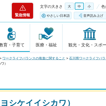
文字の大きさ
大
中
小
色
緊急情報
やさしい日本語
音声読み上げ
教育・子育て
医療・福祉
観光・文化・スポ
>
ワークライフバランスの推進に関すること
>
石川県ワークライフバラ
カワ）
（ヨシケイイシカワ）