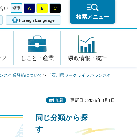
合い
標準
A
B
C
検索メニュー
Foreign Language
ーツ
しごと・産業
県政情報・統計
ンス企業登録について
>
「石川県ワークライフバランス企
更新日：2025年8月1日
印刷
同じ分類から探
す