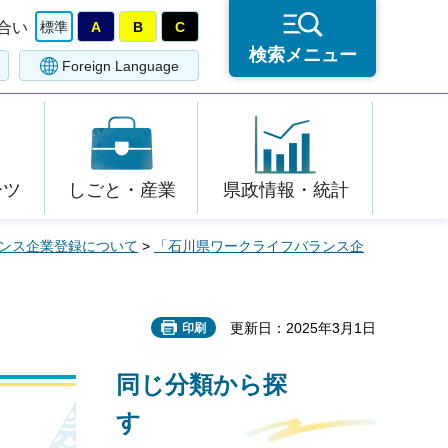
合い
標準
A
B
C
検索メニュー
Foreign Language
ーツ
しごと・産業
県政情報・統計
ンス企業登録について
>
「石川県ワークライフバランス企
更新日：2025年3月1日
印刷
同じ分類から探
す