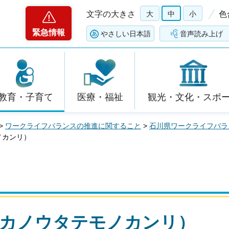
文字の大きさ
大
中
小
色
緊急情報
やさしい日本語
音声読み上げ
教育・子育て
医療・福祉
観光・文化・スポ
>
ワークライフバランスの推進に関すること
>
石川県ワークライフバラ
ノカンリ）
（カノウタテモノカンリ）