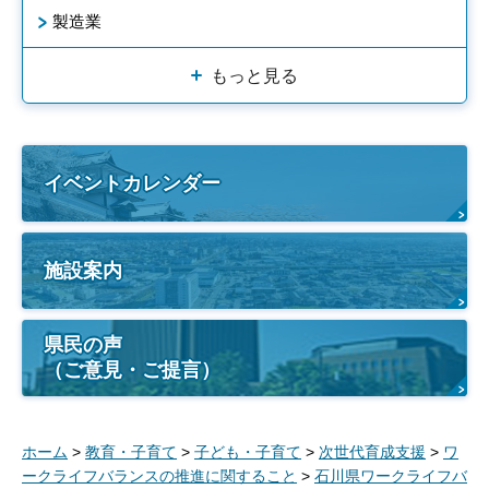
製造業
もっと見る
イベントカレンダー
施設案内
県民の声
（ご意見・ご提言）
ホーム
>
教育・子育て
>
子ども・子育て
>
次世代育成支援
>
ワ
ークライフバランスの推進に関すること
>
石川県ワークライフバ