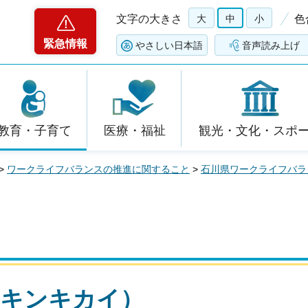
文字の大きさ
大
中
小
色
緊急情報
やさしい日本語
音声読み上げ
教育・子育て
医療・福祉
観光・文化・スポ
>
ワークライフバランスの推進に関すること
>
石川県ワークライフバラ
ンキンキカイ）