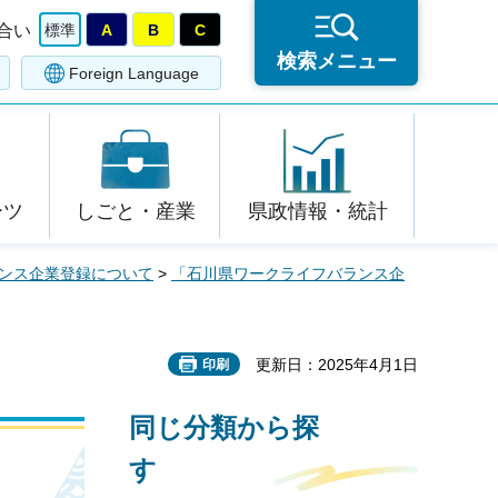
合い
標準
A
B
C
検索メニュー
Foreign Language
ーツ
しごと・産業
県政情報・統計
ンス企業登録について
>
「石川県ワークライフバランス企
更新日：2025年4月1日
印刷
同じ分類から探
す