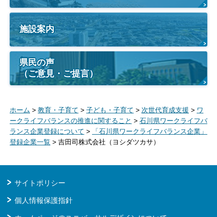
施設案内
県民の声
（ご意見・ご提言）
ホーム
>
教育・子育て
>
子ども・子育て
>
次世代育成支援
>
ワ
ークライフバランスの推進に関すること
>
石川県ワークライフバ
ランス企業登録について
>
「石川県ワークライフバランス企業」
登録企業一覧
> 吉田司株式会社（ヨシダツカサ）
サイトポリシー
個人情報保護指針