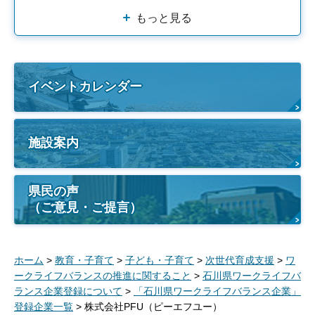
もっと見る
イベントカレンダー
施設案内
県民の声
（ご意見・ご提言）
ホーム
>
教育・子育て
>
子ども・子育て
>
次世代育成支援
>
ワ
ークライフバランスの推進に関すること
>
石川県ワークライフバ
ランス企業登録について
>
「石川県ワークライフバランス企業」
登録企業一覧
> 株式会社PFU（ピーエフユー）