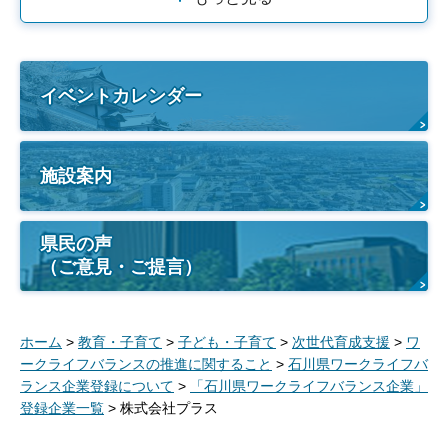
イベントカレンダー
施設案内
県民の声
（ご意見・ご提言）
ホーム
>
教育・子育て
>
子ども・子育て
>
次世代育成支援
>
ワ
ークライフバランスの推進に関すること
>
石川県ワークライフバ
ランス企業登録について
>
「石川県ワークライフバランス企業」
登録企業一覧
> 株式会社プラス