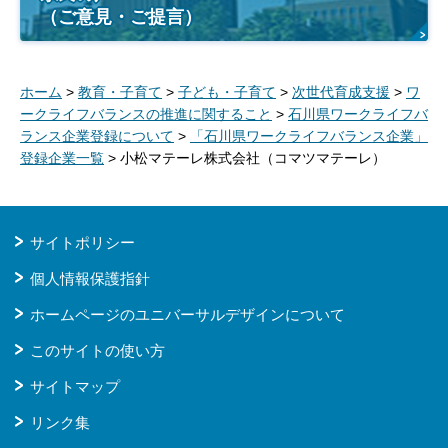
（ご意見・ご提言）
ホーム
>
教育・子育て
>
子ども・子育て
>
次世代育成支援
>
ワ
ークライフバランスの推進に関すること
>
石川県ワークライフバ
ランス企業登録について
>
「石川県ワークライフバランス企業」
登録企業一覧
> 小松マテーレ株式会社（コマツマテーレ）
サイトポリシー
個人情報保護指針
ホームページのユニバーサルデザインについて
このサイトの使い方
サイトマップ
リンク集