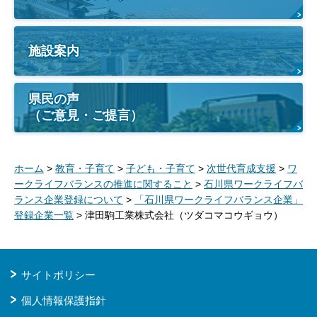
施設案内
県民の声
（ご意見・ご提言）
ホーム
>
教育・子育て
>
子ども・子育て
>
次世代育成支援
>
ワ
ークライフバランスの推進に関すること
>
石川県ワークライフバ
ランス企業登録について
>
「石川県ワークライフバランス企業」
登録企業一覧
> 津田駒工業株式会社（ツダコマコウギョウ）
サイトポリシー
個人情報保護指針