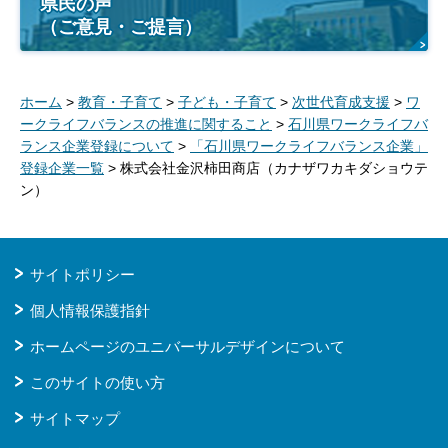
県民の声
（ご意見・ご提言）
ホーム
>
教育・子育て
>
子ども・子育て
>
次世代育成支援
>
ワ
ークライフバランスの推進に関すること
>
石川県ワークライフバ
ランス企業登録について
>
「石川県ワークライフバランス企業」
登録企業一覧
> 株式会社金沢柿田商店（カナザワカキダショウテ
ン）
サイトポリシー
個人情報保護指針
ホームページのユニバーサルデザインについて
このサイトの使い方
サイトマップ