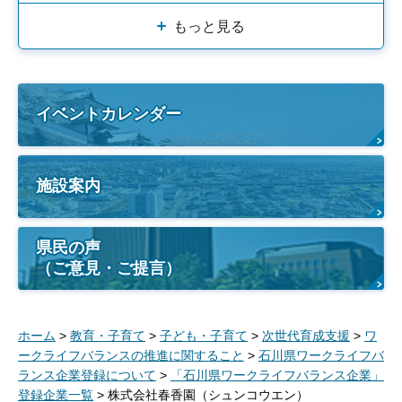
もっと見る
イベントカレンダー
施設案内
県民の声
（ご意見・ご提言）
ホーム
>
教育・子育て
>
子ども・子育て
>
次世代育成支援
>
ワ
ークライフバランスの推進に関すること
>
石川県ワークライフバ
ランス企業登録について
>
「石川県ワークライフバランス企業」
登録企業一覧
> 株式会社春香園（シュンコウエン）