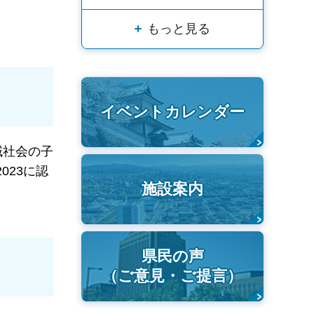
もっと見る
イベントカレンダー
域社会の子
023に認
施設案内
県民の声
（ご意見・ご提言）