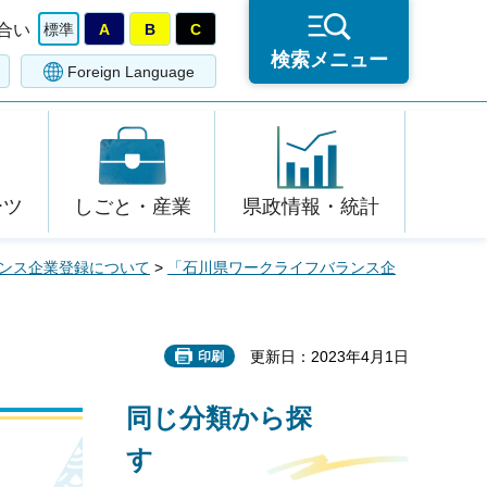
合い
標準
A
B
C
検索メニュー
Foreign Language
ーツ
しごと・産業
県政情報・統計
ンス企業登録について
>
「石川県ワークライフバランス企
更新日：2023年4月1日
印刷
同じ分類から探
す