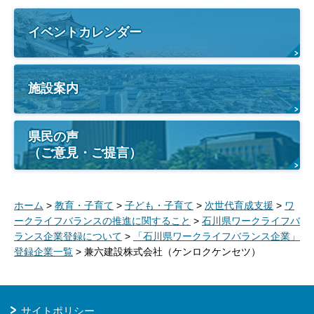
イベントカレンダー
施設案内
県民の声
（ご意見・ご提言）
ホーム
>
教育・子育て
>
子ども・子育て
>
次世代育成支援
>
ワ
ークライフバランスの推進に関すること
>
石川県ワークライフバ
ランス企業登録について
>
「石川県ワークライフバランス企業」
登録企業一覧
> 兼六建設株式会社（ケンロクケンセツ）
サイトポリシー