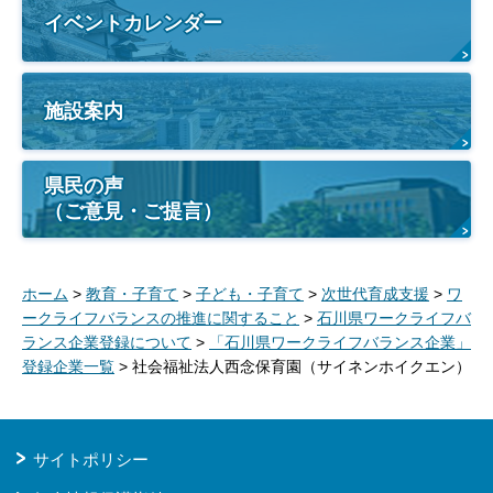
イベントカレンダー
施設案内
県民の声
（ご意見・ご提言）
ホーム
>
教育・子育て
>
子ども・子育て
>
次世代育成支援
>
ワ
ークライフバランスの推進に関すること
>
石川県ワークライフバ
ランス企業登録について
>
「石川県ワークライフバランス企業」
登録企業一覧
> 社会福祉法人西念保育園（サイネンホイクエン）
サイトポリシー