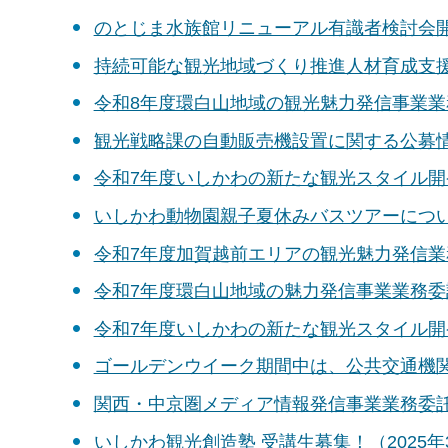
のとじま水族館リニューアル有識者検討会
持続可能な観光地域づくり推進人材育成支
令和8年度環白山地域の観光魅力発信事業
観光戦略課の自動販売機設置に関する公募情報
令和7年度いしかわの新たな観光スタイル
いしかわ動物園親子夏休みバスツアーにつ
令和7年度加賀越前エリアの観光魅力発信
令和7年度環白山地域の魅力発信事業業務
令和7年度いしかわの新たな観光スタイル
ゴールデンウイーク期間中は、公共交通機
関西・中京圏メディア情報発信事業業務委託
いしかわ観光創造塾 受講生募集！（2025年