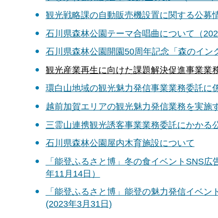
観光戦略課の自動販売機設置に関する公募情報
石川県森林公園テーマ合唱曲について（2024
石川県森林公園開園50周年記念「森のインクル
観光産業再生に向けた課題解決促進事業業務委
環白山地域の観光魅力発信事業業務委託に係る
越前加賀エリアの観光魅力発信業務を実施する
三霊山連携観光誘客事業業務委託にかかる公募
石川県森林公園屋内木育施設について
「能登ふるさと博」冬の食イベントSNS広
年11月14日）
「能登ふるさと博」能登の魅力発信イベン
(2023年3月31日)