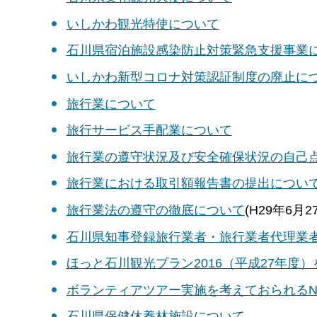
いしかわ観光特使について
石川県宿泊施設感染防止対策緊急支援事業につ
いしかわ新型コロナ対策認証制度の廃止について
旅行業について
旅行サービス手配業について
旅行業の遵守状況及び安全確保状況の自己
旅行業における取引額報告書の提出につい
旅行業法の遵守の徹底について
(H29年6月2
石川県知事登録旅行業者・旅行業者代理業
ほっと石川観光プラン2016（平成27年度
ボランティアツアー実施を考えておられるN
石川県保健休養林施設について