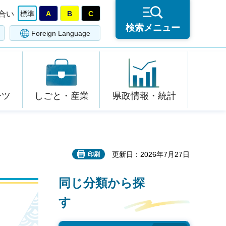
合い
標準
A
B
C
検索メニュー
Foreign Language
ーツ
しごと・産業
県政情報・統計
更新日：2026年7月27日
印刷
同じ分類から探
す