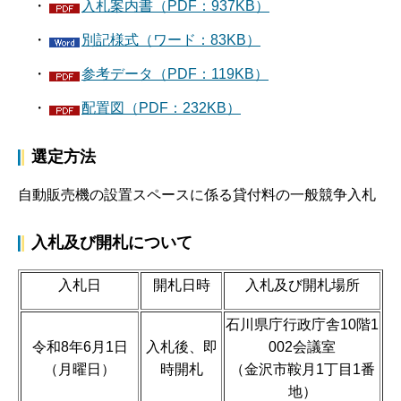
・
入札案内書（PDF：937KB）
・
別記様式（ワード：83KB）
・
参考データ（PDF：119KB）
・
配置図（PDF：232KB）
選定方法
自動販売機の設置スペースに係る貸付料の一般競争入札
入札及び開札について
入札日
開札日時
入札及び開札場所
石川県庁行政庁舎10階1
令和8年6月1日
入札後、即
002会議室
（月曜日）
時開札
（金沢市鞍月1丁目1番
地）