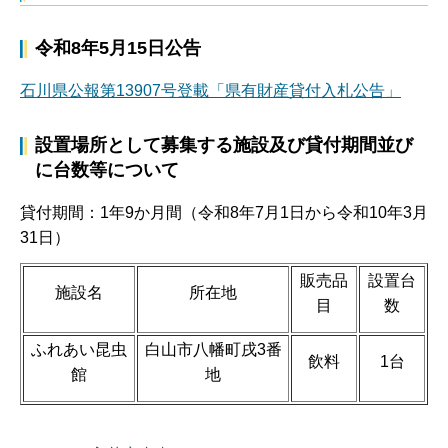
令和8年5月15日公告
石川県公報第13907号登載「県有財産貸付入札公告」
設置場所として募集する施設及び貸付期間並び
に台数等について
貸付期間：1年9か月間（令和8年7月1日から令和10年3月
31日）
販売品
設置台
施設名
所在地
目
数
ふれあい昆虫
白山市八幡町戌3番
飲料
1台
館
地