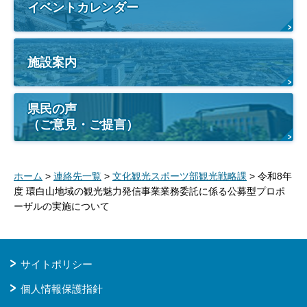
イベントカレンダー
施設案内
県民の声
（ご意見・ご提言）
ホーム
>
連絡先一覧
>
文化観光スポーツ部観光戦略課
> 令和8年
度 環白山地域の観光魅力発信事業業務委託に係る公募型プロポ
ーザルの実施について
サイトポリシー
個人情報保護指針