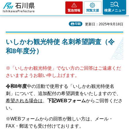
石川県
検索メニュー
緊急情報
閲覧支援
印刷
更新日：2025年9月18日
いしかわ観光特使 名刺希望調査（令
和8年度分）
※「いしかわ観光特使」でない方のご回答はご遠慮くだ
さいますようお願い申し上げます。
令和8年度
中の活動で使用する「いしかわ観光特使名
刺」について、追加配付の希望調査をいたしますので、
希望される場合は
、
下記
WEB
フォーム
からご回答くださ
い。
※WEBフォームからの回答が難しい方は、メール・
FAX・郵送でも受け付けております。