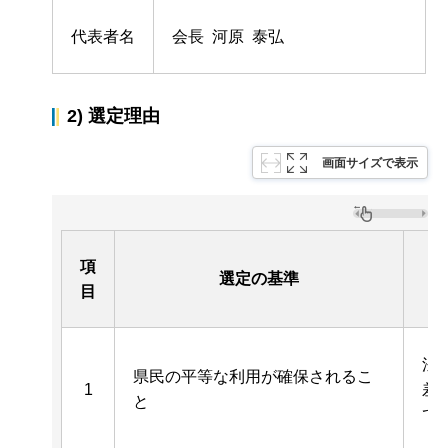
代表者名
会長 河原 泰弘
2) 選定理由
画面サイズで表示
項
選定の基準
目
法
県民の平等な利用が確保されるこ
1
差
と
て