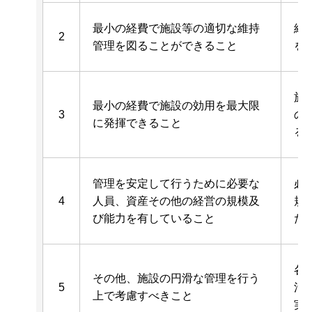
最小の経費で施設等の適切な維持
経
2
管理を図ることができること
を
施
最小の経費で施設の効用を最大限
3
の
に発揮できること
る
管理を安定して行うために必要な
必
4
人員、資産その他の経営の規模及
規
び能力を有していること
た
各
その他、施設の円滑な管理を行う
5
活
上で考慮すべきこと
実