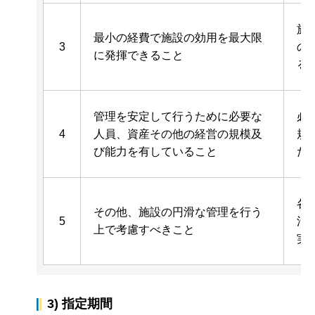
施
最小の経費で施設の効用を最大限
3
の
に発揮できること
る
管理を安定して行うために必要な
必
4
人員、資産その他の経営の規模及
規
び能力を有していること
た
各
その他、施設の円滑な管理を行う
5
活
上で考慮すべきこと
実
3) 指定期間