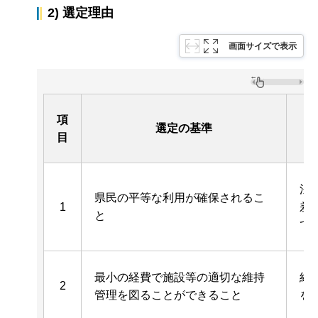
2) 選定理由
画面サイズで表示
項
選定の基準
目
法
県民の平等な利用が確保されるこ
1
差
と
て
最小の経費で施設等の適切な維持
経
2
管理を図ることができること
を