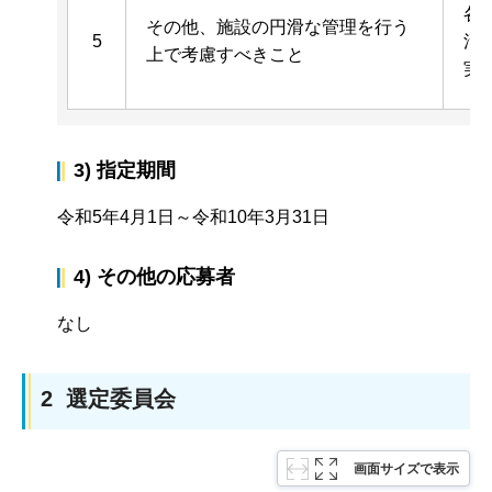
各
その他、施設の円滑な管理を行う
5
活
上で考慮すべきこと
実
3) 指定期間
令和5年4月1日～令和10年3月31日
4) その他の応募者
なし
2 選定委員会
画面サイズで表示