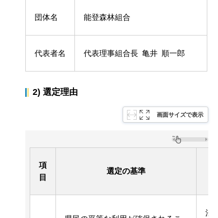
団体名
能登森林組合
代表者名
代表理事組合長 亀井 順一郎
2) 選定理由
画面サイズで表示
項
選定の基準
目
法