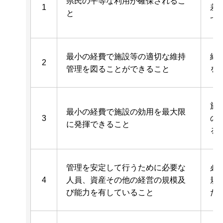
県民の平等な利用が確保されるこ
1
差
と
て
最小の経費で施設等の適切な維持
経
2
管理を図ることができること
を
施
最小の経費で施設の効用を最大限
3
の
に発揮できること
る
管理を安定して行うために必要な
必
4
人員、資産その他の経営の規模及
規
び能力を有していること
た