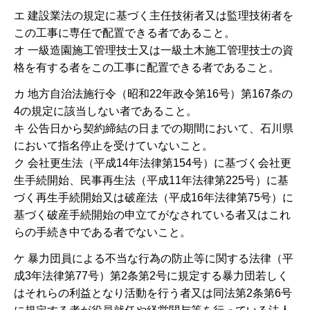
エ 建設業法の規定に基づく主任技術者又は監理技術者を
この工事に専任で配置できる者であること。
オ 一級造園施工管理技士又は一級土木施工管理技士の資
格を有する者をこの工事に配置できる者であること。
カ 地方自治法施行令（昭和22年政令第16号）第167条の
4の規定に該当しない者であること。
キ 公告日から契約締結の日までの期間において、石川県
において指名停止を受けていないこと。
ク 会社更生法（平成14年法律第154号）に基づく会社更
生手続開始、民事再生法（平成11年法律第225号）に基
づく再生手続開始又は破産法（平成16年法律第75号）に
基づく破産手続開始の申立てがなされている者又はこれ
らの手続き中である者でないこと。
ケ 暴力団員による不当な行為の防止等に関する法律（平
成3年法律第77号）第2条第2号に規定する暴力団若しく
はそれらの利益となり活動を行う者又は同法第2条第6号