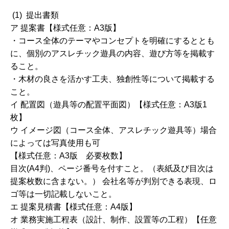
(1) 提出書類
ア 提案書【様式任意：A3版】
・コース全体のテーマやコンセプトを明確にするととも
に、個別のアスレチック遊具の内容、遊び方等を掲載す
ること。
・木材の良さを活かす工夫、独創性等について掲載する
こと。
イ 配置図（遊具等の配置平面図）【様式任意：A3版1
枚】
ウ イメージ図（コース全体、アスレチック遊具等）場合
によっては写真使用も可
【様式任意：A3版 必要枚数】
目次(A4判)、ページ番号を付すこと。（表紙及び目次は
提案枚数に含まない。） 会社名等が判別できる表現、ロ
ゴ等は一切記載しないこと。
エ 提案見積書【様式任意：A4版】
オ 業務実施工程表（設計、制作、設置等の工程）【任意