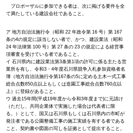
プロポーザルに参加できる者は、次に掲げる要件を全
て満たしている建設会社であること。
ア 地方自治法施行令（昭和 22 年政令第 16 号）第 167
条の4の規定に該当しない者で、かつ、建設業法（昭和
24 年法律第 100 号）第 27 条の 23 の規定による経営事
項審査を受けている者であること。
イ 石川県内に建設業法第3条第1項の許可に係る主たる営
業所を有し、令和3・4年度石川県競争入札参加資格者名
簿（地方自治法施行令第167条の5に定める土木一式工事
総合点数850点以上もしくは造園工事総合点数760点以
上）に登録があること。
ウ 過去15年間(平成19年度から令和3年度まで)に元請け
（ただし、共同企業体で実施した場合は代表者に限
る。）として、国又は石川県もしくは石川県内の市町が
発注者である公園整備工事の施工実績を有する者である
こと。契約書や図面の写しを証拠として提出すること。