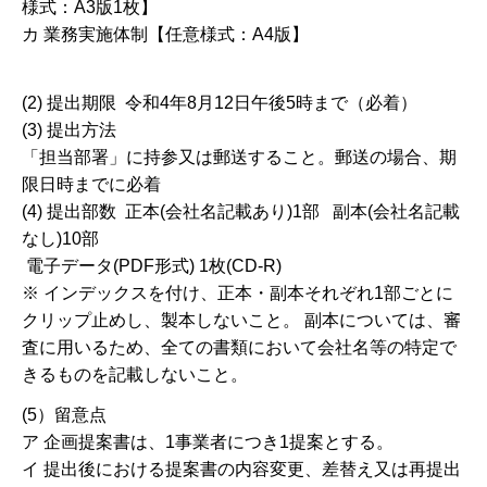
様式：A3版1枚】
カ 業務実施体制【任意様式：A4版】
(2) 提出期限 令和4年8月12日午後5時まで（必着）
(3) 提出方法
「担当部署」に持参又は郵送すること。郵送の場合、期
限日時までに必着
(4) 提出部数 正本(会社名記載あり)1部 副本(会社名記載
なし)10部
電子データ(PDF形式) 1枚(CD-R)
※ インデックスを付け、正本・副本それぞれ1部ごとに
クリップ止めし、製本しないこと。 副本については、審
査に用いるため、全ての書類において会社名等の特定で
きるものを記載しないこと。
(5）留意点
ア 企画提案書は、1事業者につき1提案とする。
イ 提出後における提案書の内容変更、差替え又は再提出