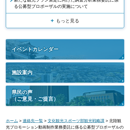
る公募型プロポーザルの実施について
もっと見る
イベントカレンダー
施設案内
県民の声
（ご意見・ご提言）
ホーム
>
連絡先一覧
>
文化観光スポーツ部観光戦略課
> 北陸観
光プロモーション動画制作業務委託に係る公募型プロポーザルの