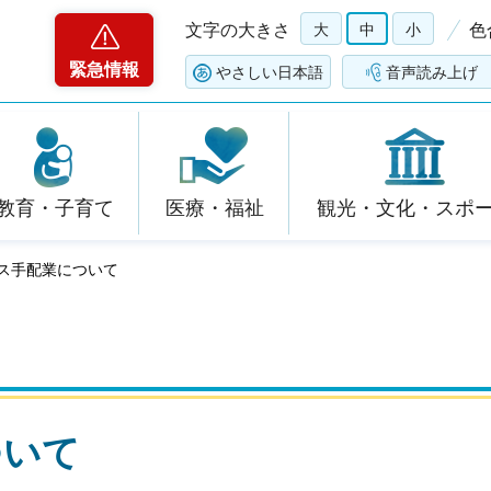
文字の大きさ
大
中
小
色
緊急情報
やさしい日本語
音声読み上げ
教育・子育て
医療・福祉
観光・文化・スポ
ビス手配業について
ついて