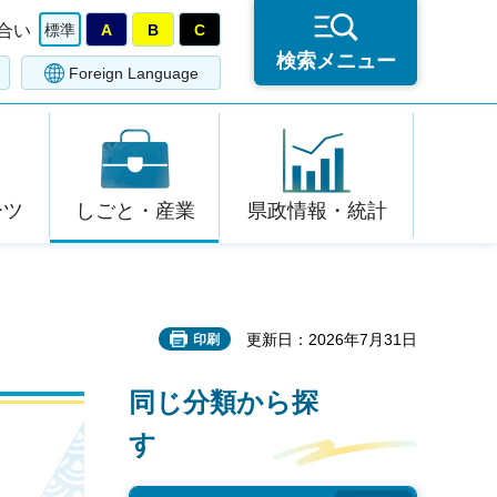
合い
標準
A
B
C
検索メニュー
Foreign Language
ーツ
しごと・産業
県政情報・統計
更新日：2026年7月31日
印刷
同じ分類から探
す