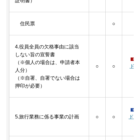
証明書）
住民票
○
4.役員全員の欠格事由に該当
しない旨の宣誓書
（※個人の場合は、申請者本
○
○
ド（
人分）
（※自署、自署でない場合は
押印が必要）
5.旅行業務に係る事業の計画
○
○
ド（