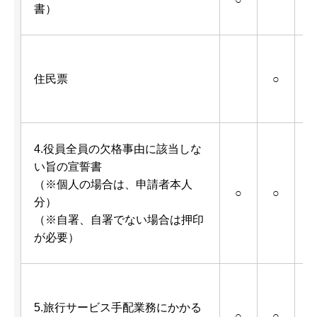
書）
住民票
○
4.役員全員の欠格事由に該当しな
い旨の宣誓書
（※個人の場合は、申請者本人
○
○
分）
（※自署、自署でない場合は押印
が必要）
5.旅行サービス手配業務にかかる
○
○