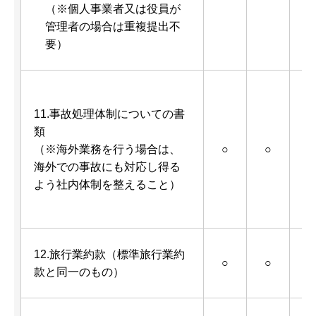
（※個人事業者又は役員が
2
管理者の場合は重複提出不
要）
任
11.事故処理体制についての書
例
類
（※海外業務を行う場合は、
○
○
ン
海外での事故にも対応し得る
（
よう社内体制を整えること）
ド
B
12.旅行業約款（標準旅行業約
○
○
款と同一のもの）