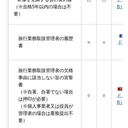
（※合格5年以内の場合は不
B）
要）
旅行業務取扱管理者の履歴
○
○
ド（
書
旅行業務取扱管理者の欠格
事由に該当しない旨の宣誓
書
（※自署、自署でない場合
○
○
ド（P
は押印が必要）
B）
（※個人事業者又は役員が
管理者の場合は重複提出不
要）