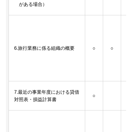
がある場合）
任
例
6.旅行業務に係る組織の概要
○
○
ン
（
ド
B
7.最近の事業年度における貸借
○
対照表・損益計算書