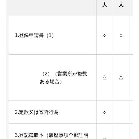
人
人
1.登録申請書（1）
○
○
（2）（営業所が複数
△
△
ある場合）
2.定款又は寄附行為
○
3.登記簿謄本（履歴事項全部証明
○