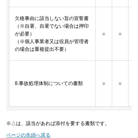
欠格事由に該当しない旨の宣誓書
（※自署、自署でない場合は押印
が必要）
○
○
（※個人事業者又は役員が管理者
2
の場合は重複提出不要）
8.事故処理体制についての書類
○
○
ド
※△は、該当があれば添付を要する書類です。
ページの先頭へ戻る