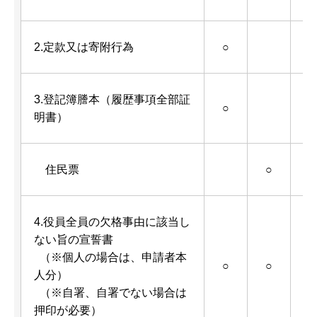
2.定款又は寄附行為
○
3.登記簿謄本（履歴事項全部証
○
明書）
住民票
○
4.役員全員の欠格事由に該当し
ない旨の宣誓書
（※個人の場合は、申請者本
○
○
人分）
（
（※自署、自署でない場合は
押印が必要）