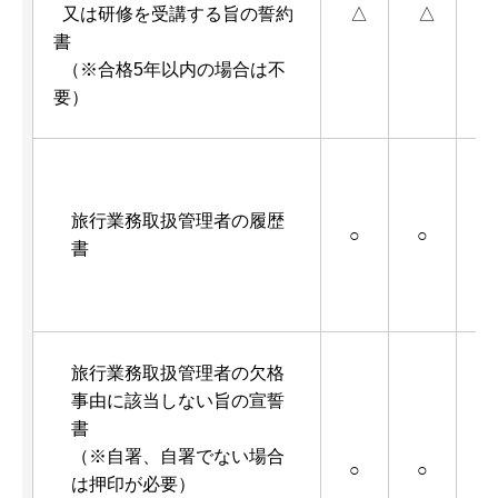
又は研修を受講する旨の誓約
△
△
（
書
3
（※合格5年以内の場合は不
要）
旅行業務取扱管理者の履歴
○
○
書
旅行業務取扱管理者の欠格
事由に該当しない旨の宣誓
書
（※自署、自署でない場合
ン
○
○
は押印が必要）
（