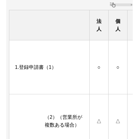
法
個
人
人
1.登録申請書（1）
○
○
（2）（営業所が
△
△
複数ある場合）