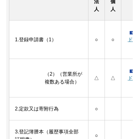
法
個
人
人
1.登録申請書（1）
○
○
ド（
（2）（営業所が
△
△
ド（
複数ある場合）
2.定款又は寄附行為
○
3.登記簿謄本（履歴事項全部
○