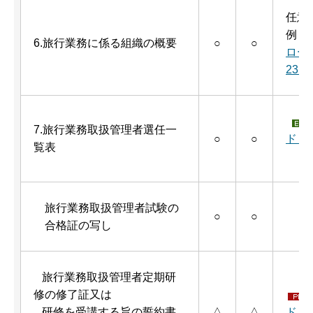
任意
例：
6.旅行業務に係る組織の概要
○
○
ロー
23K
7.旅行業務取扱管理者選任一
○
○
ド（
覧表
旅行業務取扱管理者試験の
○
○
合格証の写し
旅行業務取扱管理者定期研
修の修了証又は
研修を受講する旨の誓約書
△
△
ド（P