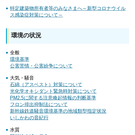
特定建築物所有者等のみなさまへ～新型コロナウイル
ス感染症対策について～
環境の状況
全般
環境基準
公害苦情・公害紛争について
大気・騒音
石綿（アスベスト）対策について
光化学オキシダント緊急時対策について
PM2.5に関する注意喚起情報の判断基準
フロン排出抑制法について
新幹線鉄道騒音環境基準の地域類型指定状況
いしかわの音紀行
水質