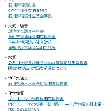
石川県環境白書
公害苦情件数調査結果
石川県環境保全基金事業
大気・騒音
環境大気調査報告書
自動車交通騒音調査報告書
小松基地周辺の騒音対策
新幹線鉄道騒音等測定結果
水質
公共用水域及び地下水の水質測定結果報告書
閉鎖性水域の汚濁負荷量について
地下水保全
石川県地下水保全対策調査報告書
化学物質
ダイオキシン類環境調査報告書
PRTRデータの概要（石川県） ― 化学物質の排出量・
移動量の集計結果 ―