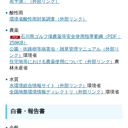
布予測」（外部リンク）
酸性雨
環境省酸性雨対策調査（外部リンク）
農薬
石川県ゴルフ場農薬等安全使用指導要綱（PDF：
259KB）
公園・街路樹等病害虫・雑草管理マニュアル（外部リ
ンク）
環境省
住宅地等における農薬使用について（外部リンク）
農
林水産省
水質
水環境総合情報サイト（外部リンク）
環境省
全国地盤環境情報ディレクトリ（外部リンク）
環境省
白書・報告書
全般