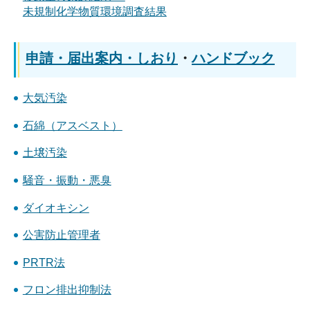
未規制化学物質環境調査結果
申請・届出案内・しおり
・
ハンドブック
大気汚染
石綿（アスベスト）
土壌汚染
騒音・振動・悪臭
ダイオキシン
公害防止管理者
PRTR法
フロン排出抑制法