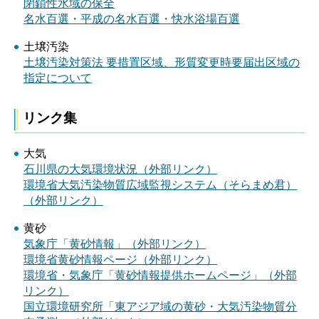
閉鎖性水域の保全
名水百選・平成の名水百選・快水浴場百選
土壌汚染
土壌汚染対策法 要措置区域、形質変更時要届出区域の
指定について
リンク集
大気
石川県の大気環境状況（外部リンク）
環境省大気汚染物質広域監視システム（そらまめ君）
（外部リンク）
黄砂
気象庁「黄砂情報」（外部リンク）
環境省黄砂情報ページ（外部リンク）
環境省・気象庁「黄砂情報提供ホームページ」（外部
リンク）
国立環境研究所「東アジア域の黄砂・大気汚染物質分