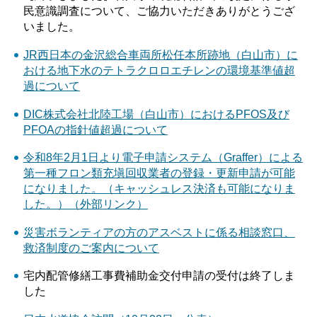
民意識調査について、ご協力いただきありがとうござ
いました。
JR西日本の金沢総合車両所松任本所跡地（白山市）に
おける地下水のテトラクロロエチレンの環境基準値超
過について
DIC株式会社北陸工場（白山市）におけるPFOS及び
PFOAの指針値超過について
令和8年2月1日より電子申請システム（Graffer）による
第一種フロン類充塡回収業者の登録・更新申請が可能
になりました。（キャッシュレス決済も可能になりま
した。）（外部リンク）
災害ボランティアの方のアスベストに係る相談窓口、
救済制度のご案内について
宅内配管修繕工事費補助金交付申請の受付は終了しま
した