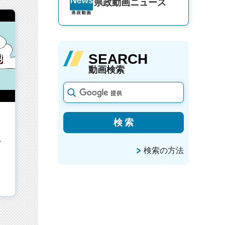
県政動画
ニュース
SEARCH
動画検索
け
検索の方法