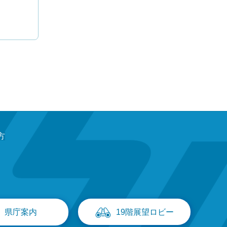
方
県庁案内
19階展望ロビー