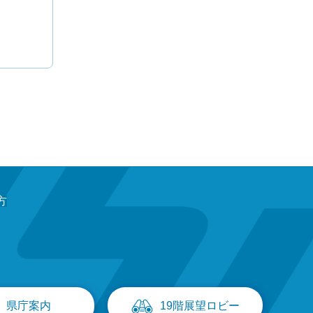
方
県庁案内
19階展望ロビー