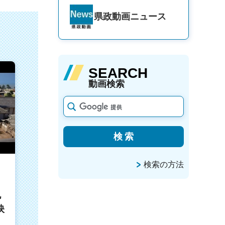
県政動画
ニュース
SEARCH
動画検索
検索の方法
丸
映