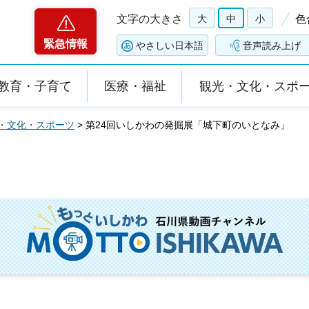
文字の大きさ
大
中
小
色
緊急情報
やさしい日本語
音声読み上げ
教育・子育て
医療・福祉
観光・文化・スポ
・文化・スポーツ
> 第24回いしかわの発掘展「城下町のいとなみ」