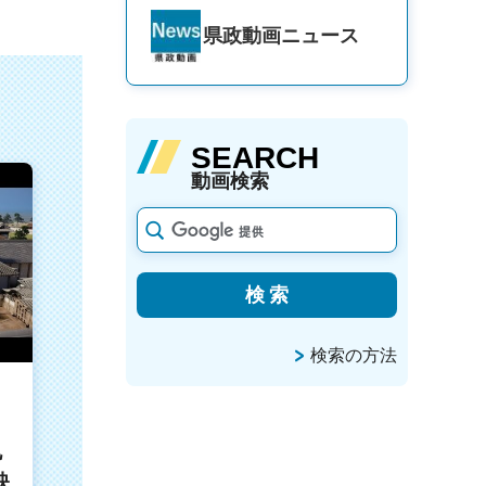
県政動画
ニュース
SEARCH
動画検索
検索の方法
丸
映