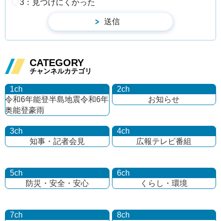
3：見つけにくかった
CATEGORY
チャンネルカテゴリ
1ch
2ch
令和6年能登半島地震
令和6年
お知らせ
奥能登豪雨
3ch
4ch
知事・記者会見
広報テレビ番組
5ch
6ch
防災・安全・安心
くらし・環境
7ch
8ch