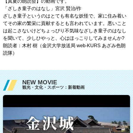
【真夏の朗読会】の動画です。
「ざしき童子のはなし」宮沢 賢治/作
ざしき童子というのはとても有名な妖怪で、家に住み着い
てその家の繁栄に貢献するとも言われています。悪いこと
は起こさないけどちょっぴり不気味なざしき童子のはなし
を聞いて、少しひやっと、心はほっこりしてみませんか?
朗読者：木村 樹（金沢大学放送局 web-KURS あざみ色朗
読隊）
NEW MOVIE
観光・文化・スポーツ：新着動画