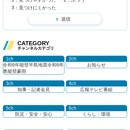
3：見つけにくかった
CATEGORY
チャンネルカテゴリ
1ch
2ch
令和6年能登半島地震
令和6年
お知らせ
奥能登豪雨
3ch
4ch
知事・記者会見
広報テレビ番組
5ch
6ch
防災・安全・安心
くらし・環境