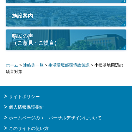
施設案内
県民の声
（ご意見・ご提言）
ホーム
>
連絡先一覧
>
生活環境部環境政策課
> 小松基地周辺の
騒音対策
サイトポリシー
個人情報保護指針
ホームページのユニバーサルデザインについて
このサイトの使い方