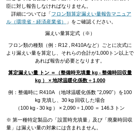
臣に対し報告しなければなりません。
詳
細については「
フロン類算定漏えい量報告マニュア
ル（環境省・経済産業省）
」をご確認ください。
漏えい量算定式（※）
フロン類の種類（例：R12 , R410Aなど）ごとに次式に
より漏えい量を算定し、それらの合計が1,000トン以上で
あれば報告が必要となります。
算定漏えい量 トン ＝（整備時充填量 kg - 整備時回収量
kg ） × 地球温暖化係数 ÷ 1,000
例：整備時に R410A （地球温暖化係数 "2,090"）を100
kg 充填し、30 kg 回収した場合
（100 kg - 30 kg ） × 2,090 ÷ 1,000 ＝ 146.3 トン
※ 第一種特定製品の「設置時充填量」及び「廃棄時回収
量」は漏えい量の対象には含まれません。