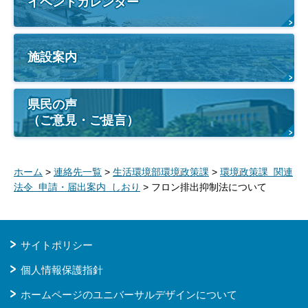
イベントカレンダー
施設案内
県民の声
（ご意見・ご提言）
ホーム
>
連絡先一覧
>
生活環境部環境政策課
>
環境政策課 関連
法令 申請・届出案内 しおり
> フロン排出抑制法について
サイトポリシー
個人情報保護指針
ホームページのユニバーサルデザインについて