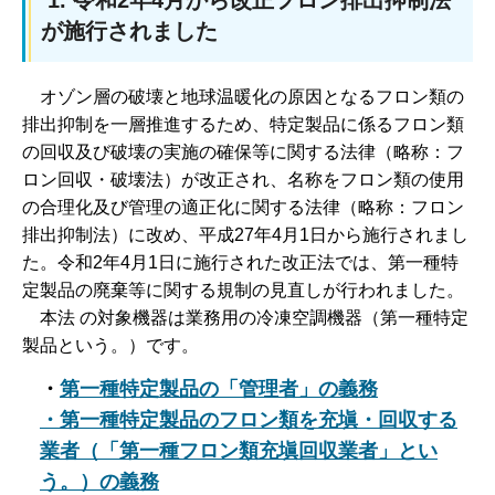
1. 令和2年4月から改正フロン排出抑制法
が施行されました
オゾン層の破壊と地球温暖化の原因となるフロン類の
排出抑制を一層推進するため、特定製品に係るフロン類
の回収及び破壊の実施の確保等に関する法律（略称：フ
ロン回収・破壊法）が改正され、名称をフロン類の使用
の合理化及び管理の適正化に関する法律（略称：フロン
排出抑制法）に改め、平成27年4月1日から施行されまし
た。令和2年4月1日に施行された改正法では、第一種特
定製品の廃棄等に関する規制の見直しが行われました。
本法
の対象機器は業務用の冷凍空調機器（第一種特定
製品という。）です。
・
第一種特定製品の「管理者」の義務
・第一種特定製品のフロン類を充塡・回収する
業者（「第一種フロン類充塡回収業者」とい
う。）の義務