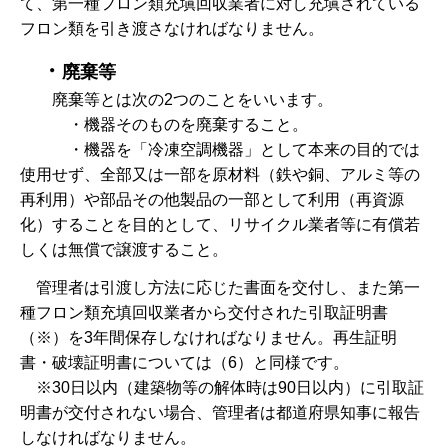
て、第一種フロン類充塡回収業者に対し充塡されている
フロン類を引き渡さなければなりません。
・
廃棄等
廃棄
等とは次の2つのことをいいます。
・機器
そのものを廃棄すること。
・機器
を「冷凍空調機器」として本来の目的では
使用せず、全部又は一部を原材料（鉄や銅、アルミ等の
再利用）や部品その他製品の一部として利用（再資源
化）することを目的として、リサイクル業者等に有償若
しくは無償で譲渡すること。
管理者は引渡し方法に応じた書面を交付し、また第一
種フロン類充填回収業者から交付された引取証明書
（※）を3年間保存しなければなりません。再生証明
書・破壊証明書については（6）と同様です。
※3
0日以内（建築物等の解体時は90日以内）に引取証
明書が交付されない場合、管理者は都道府県知事に報告
しなければなりません。