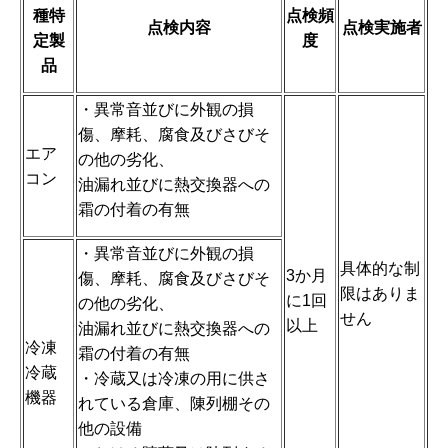
種特
点検頻
点検内容
点検実施者
定製
度
品
・異常音並びに外観の損
傷、摩耗、腐食及びさびそ
エア
の他の劣化、
コン
油漏れ並びに熱交換器への
霜の付着の有無
・異常音並びに外観の損
具体的な制
3か月
傷、摩耗、腐食及びさびそ
限はありま
に1回
の他の劣化、
せん
以上
油漏れ並びに熱交換器への
冷凍
霜の付着の有無
冷蔵
・冷蔵又は冷凍の用に供さ
機器
れている倉庫、陳列棚その
他の設備