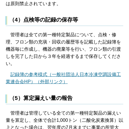
は原則禁止されています。
（4）点検等の記録の保存等
管理者は全ての第一種特定製品について、
点検・修
理、フロン類の充塡・回収の履歴等を記載した記録簿を
機器毎に作成し、機器の廃棄等を行い、フロン類の引渡
しを完了した日から３年を経過するまで保存してくださ
い。
記
録簿の参考様式（一般社団法人日本冷凍空調設備工
業連合会HP）（外部リンク）
（5）算定漏えい量の報告
管
理者は管理している全ての第一種特定製品の漏えい
量を算定し、全体で合計1,000トン（二酸化炭素換算）以
上となった場合は、翌年度の7月末までに事業の所管大