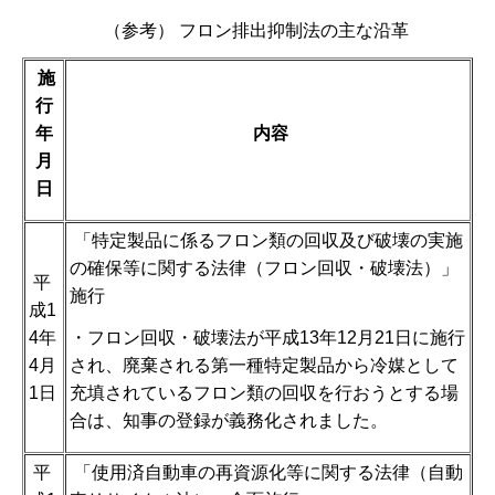
（参考） フロン排出抑制法の主な沿革
施
行
年
内容
月
日
「特定製品に係るフロン類の回収及び破壊の実施
の確保等に関する法律（フロン回収・破壊法）」
平
施行
成1
・フロン回収・破壊法が平成13年12月21日に施行
4年
され、廃棄される第一種特定製品から冷媒として
4月
充填されているフロン類の回収を行おうとする場
1日
合は、知事の登録が義務化されました。
平
「使用済自動車の再資源化等に関する法律（自動