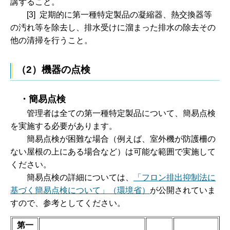
講ずること。
[3] 定期的に
第一種特定製品の凝縮器、熱交換器等
の汚れ等を除去し、排水受けに溜まった排水の除去その
他の清掃を行うこと。
（2）機器の点検
・
簡易点検
管理
者は全ての第一種特定製品について、簡易点検
を実施する必要があります。
簡易
点検が困難な場合（例えば、室外機が防護柵の
ない屋根の上にある場合など）は可能な範囲で実施して
ください。
簡易
点検の詳細については、
「フロン排出抑制法に
基づく簡易点検について」（環境省）
が公開されていま
すので、参考としてください。
第一