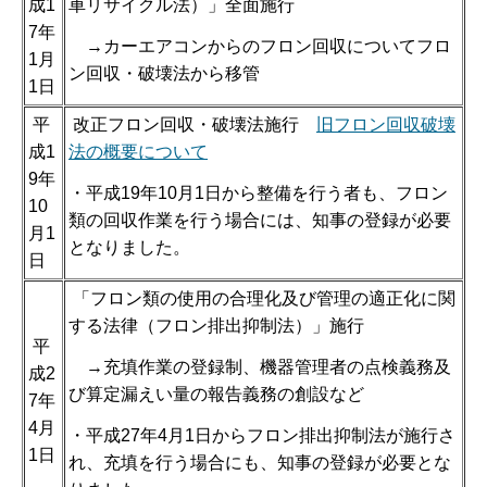
成1
車リサイクル法）」全面施行
7年
→カーエアコンからのフロン回収についてフロ
1月
ン回収・破壊法から移管
1日
平
改正フロン回収・破壊法施行
旧フロン回収破壊
成1
法の概要について
9年
・平成19年10月1日から整備を行う者も、フロン
10
類の回収作業を行う場合には、知事の登録が必要
月1
となりました。
日
「フロン類の使用の合理化及び管理の適正化に関
する法律（フロン排出抑制法）」施行
平
→充填作業の登録制、機器管理者の点検義務及
成2
び算定漏えい量の報告義務の創設など
7年
4月
・平成27年4月1日からフロン排出抑制法が施行さ
1日
れ、充填を行う場合にも、知事の登録が必要とな