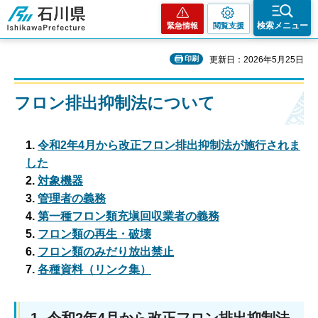
石川県
検索メニュー
緊急情報
閲覧支援
印刷
更新日：2026年5月25日
フロン排出抑制法について
1.
令和2年4月から改正フロン排出抑制法が施行されま
した
2.
対象機器
3.
管理者の義務
4.
第一種フロン類充塡回収業者の義務
5.
フロン類の再生・破壊
6.
フロン類のみだり放出禁止
7.
各種資料（リンク集）