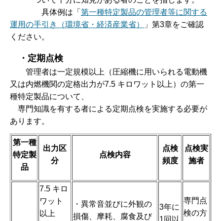
具体例は
「
第一種特定製品の管理者等に関する
運用の手引き（環境省・経済産業省）
」第3章をご確認
ください。
・
定期点検
管理者は一定
規模以上（圧縮機に用いられる電動機
又は内燃機関の定格出力が7.5 キロワット以上）の第一
種特定製品について、
専
門知識を有する者による定期点検を実施する必要が
あります。
第一種
出力区
点検
点検実
特定製
点検内容
分
頻度
施者
品
7.5 キロ
専門点
ワット
・異常音並びに外観の
3年に
検の方
以上
損傷、摩耗、腐食及び
1回以