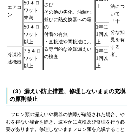
50 キロ
さび
法につ
上
エアコ
ワット
その他の劣化、油漏れ
いて
ン
未満
並びに熱交換器への霜
「十
50 キロ
の
1年に
分な知
ワット
付着の有無
1回以
見を有
以上
・直接法や間接法によ
上
する
る専門的な冷媒漏えい
7.5 キロ
1年に
冷凍冷
者」
の検査
ワット
1回以
蔵機器
以上
上
（3）漏えい防止措置、修理しないままの充塡
の原則禁止
フ
ロン類の漏えいや機器の故障が確認された場合、や
むを得ない場合を除き、速やかに点検及び修理を行う必
要があります。修理しないままフロン類を充塡すること