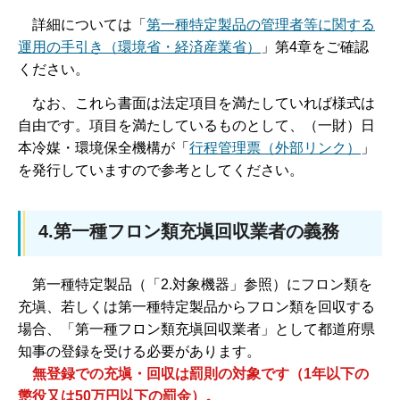
詳
細については「
第一種特定製品の管理者等に関する
運用の手引き（環境省・経済産業省）
」第4章をご確認
ください。
な
お、これら書面は法定項目を満たしていれば様式は
自由です。項目を満たしているものとして、（一財）日
本冷媒・環境保全機構が「
行程管理票（外部リンク）
」
を発行していますので参考としてください。
4.第一種フロン類充塡回収業者の義務
第
一種特定製品（「2.対象機器」参照）にフロン類を
充塡、若しくは第一種特定製品からフロン類を回収する
場合、「第一種フロン類充塡回収業者」として都道府県
知事の登録を受ける必要があります。
無登録での充塡・回収は罰則の対象です（1年以下の
懲役又は50万円以下の罰金）。